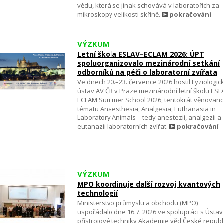
vědu, která se jinak schovává v laboratořích za
mikroskopy velikosti skříně.
pokračování
VÝZKUM
Letní škola ESLAV–ECLAM 2026: ÚPT
spoluorganizovalo mezinárodní setkání
odborníků na péči o laboratorní zvířata
Ve dnech 20.–23. července 2026 hostil Fyziologic
ústav AV ČR v Praze mezinárodní letní školu ES
ECLAM Summer School 2026, tentokrát věnovan
tématu Anaesthesia, Analgesia, Euthanasia in
Laboratory Animals – tedy anestezii, analgezii a
eutanazii laboratorních zvířat.
pokračování
VÝZKUM
MPO koordinuje další rozvoj kvantových
technologií
Ministerstvo průmyslu a obchodu (MPO)
uspořádalo dne 16.7. 2026 ve spolupráci s Ústa
přístrojové techniky Akademie věd České republ