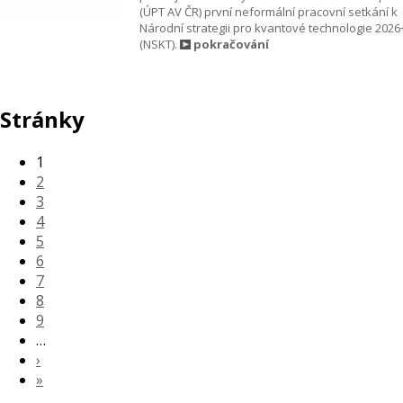
(ÚPT AV ČR) první neformální pracovní setkání k
Národní strategii pro kvantové technologie 2026
(NSKT).
pokračování
Stránky
1
2
3
4
5
6
7
8
9
…
›
»