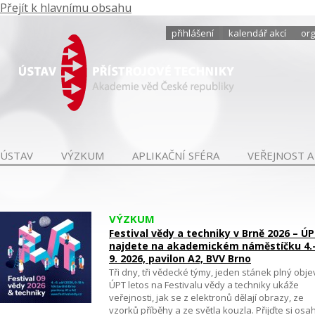
Přejít k hlavnímu obsahu
přihlášení
kalendář akcí
org
ÚSTAV
VÝZKUM
APLIKAČNÍ SFÉRA
VEŘEJNOST A
VÝZKUM
Festival vědy a techniky v Brně 2026 – Ú
najdete na akademickém náměstíčku 4.
9. 2026, pavilon A2, BVV Brno
Tři dny, tři vědecké týmy, jeden stánek plný obje
ÚPT letos na Festivalu vědy a techniky ukáže
veřejnosti, jak se z elektronů dělají obrazy, ze
vzorků příběhy a ze světla kouzla. Přijďte si osa