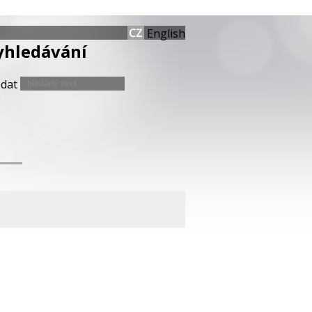
English
yhledávání
edat