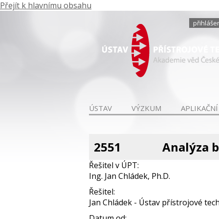
Přejít k hlavnímu obsahu
přihláše
ÚSTAV
VÝZKUM
APLIKAČNÍ
2551
Analýza bi
Řešitel v ÚPT:
Ing. Jan Chládek, Ph.D.
Řešitel:
Jan Chládek - Ústav přístrojové techn
Datum od: