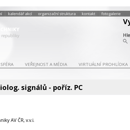
ní
kalendář akcí
organizační struktura
kontakt
fotogalerie
V
Hl
 SFÉRA
VEŘEJNOST A MÉDIA
VIRTUÁLNÍ PROHLÍDKA
olog. signálů - poříz. PC
iky AV ČR, v.v.i.