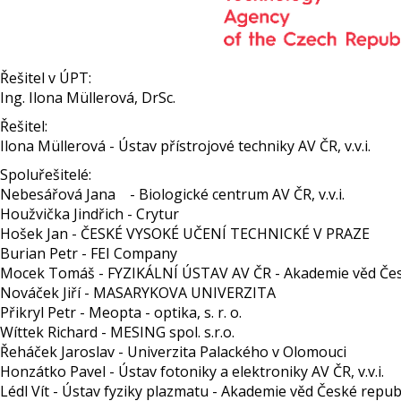
Řešitel v ÚPT:
Ing. Ilona Müllerová, DrSc.
Řešitel:
Ilona Müllerová - Ústav přístrojové techniky AV ČR, v.v.i.
Spoluřešitelé:
Nebesářová Jana - Biologické centrum AV ČR, v.v.i.
Houžvička Jindřich - Crytur
Hošek Jan - ČESKÉ VYSOKÉ UČENÍ TECHNICKÉ V PRAZE
Burian Petr - FEI Company
Mocek Tomáš - FYZIKÁLNÍ ÚSTAV AV ČR - Akademie věd České 
Nováček Jiří - MASARYKOVA UNIVERZITA
Přikryl Petr - Meopta - optika, s. r. o.
Wíttek Richard - MESING spol. s.r.o.
Řeháček Jaroslav - Univerzita Palackého v Olomouci
Honzátko Pavel - Ústav fotoniky a elektroniky AV ČR, v.v.i.
Lédl Vít - Ústav fyziky plazmatu - Akademie věd České republik