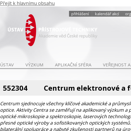
Přejít k hlavnímu obsahu
přihlášení
kalendář akcí
org
ÚSTAV
VÝZKUM
APLIKAČNÍ SFÉRA
VEŘEJNOST A
552304
Centrum elektronové a 
Centrum sjednocuje všechny klíčové akademické a průmyslov
optice. Aktivity Centra se zaměřují na aplikovaný výzkum a 
optické mikroskopie a spektroskopie, laserových technologi
přesné optické výroby a sofistikovaných optických systé
bilaterální spolupráce a nabyté zkušenosti partnerů na úro