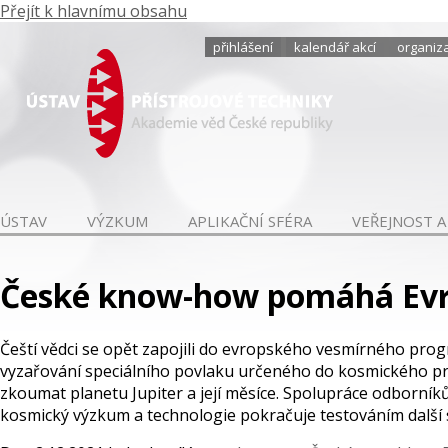
Přejít k hlavnímu obsahu
přihlášení
kalendář akcí
organiza
ÚSTAV
VÝZKUM
APLIKAČNÍ SFÉRA
VEŘEJNOST A
České know-how pomáhá Evr
Čeští vědci se opět zapojili do evropského vesmírného prog
vyzařování speciálního povlaku určeného do kosmického pr
zkoumat planetu Jupiter a její měsíce. Spolupráce odborník
kosmický výzkum a technologie pokračuje testováním další s