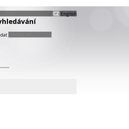
English
yhledávání
edat