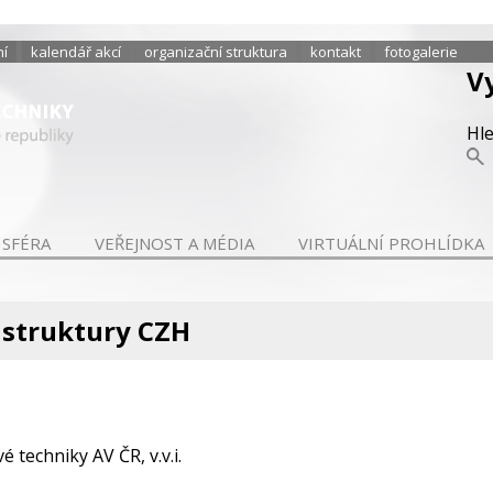
ní
kalendář akcí
organizační struktura
kontakt
fotogalerie
V
Hl
 SFÉRA
VEŘEJNOST A MÉDIA
VIRTUÁLNÍ PROHLÍDKA
 struktury CZH
 techniky AV ČR, v.v.i.