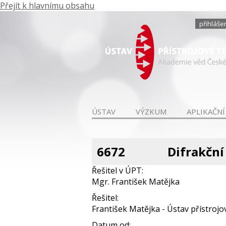
Přejít k hlavnímu obsahu
přihláše
ÚSTAV
VÝZKUM
APLIKAČNÍ
6672
Difrakční
Řešitel v ÚPT:
Mgr. František Matějka
Řešitel:
František Matějka - Ústav přístrojové
Datum od: