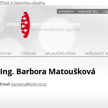
Přejít k hlavnímu obsahu
přihlášení
kalendář akcí
org
ÚSTAV
VÝZKUM
APLIKAČNÍ SFÉRA
VEŘEJNOST A
Ing. Barbora Matoušková
Email:
barbora@isibrno.cz