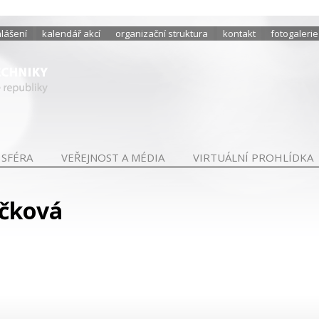
hlášení
kalendář akcí
organizační struktura
kontakt
fotogalerie
 SFÉRA
VEŘEJNOST A MÉDIA
VIRTUÁLNÍ PROHLÍDKA
áčková