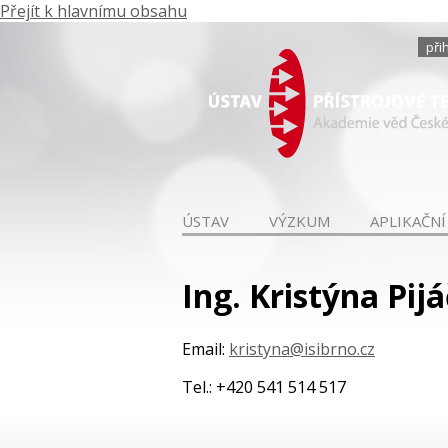
Přejít k hlavnímu obsahu
při
ÚSTAV
VÝZKUM
APLIKAČNÍ
Ing. Kristýna Pij
Email:
kristyna@isibrno.cz
Tel.: +420 541 514 517