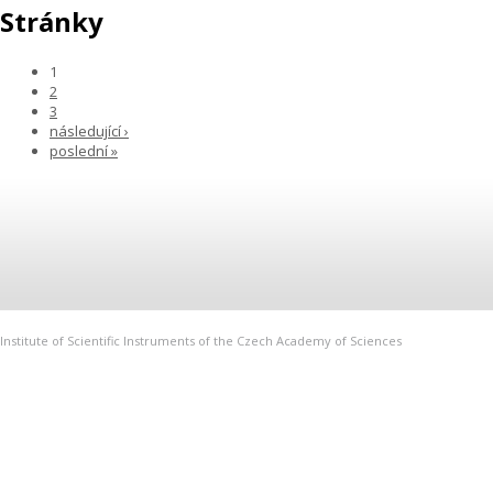
Stránky
1
2
3
následující ›
poslední »
Institute of Scientific Instruments of the Czech Academy of Sciences