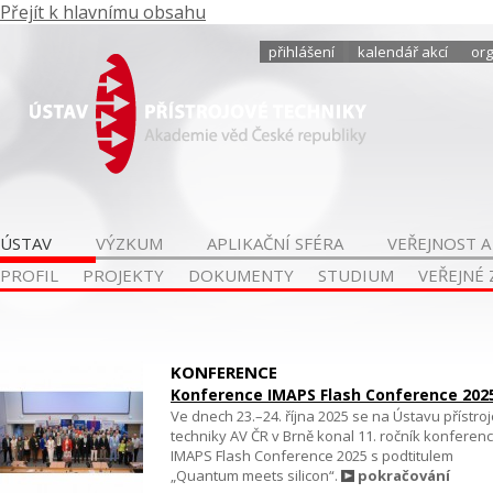
Přejít k hlavnímu obsahu
přihlášení
kalendář akcí
org
ÚSTAV
VÝZKUM
APLIKAČNÍ SFÉRA
VEŘEJNOST A
PROFIL
PROJEKTY
DOKUMENTY
STUDIUM
VEŘEJNÉ
KONFERENCE
Konference IMAPS Flash Conference 202
Ve dnech 23.–24. října 2025 se na Ústavu přístro
techniky AV ČR v Brně konal 11. ročník konferen
IMAPS Flash Conference 2025 s podtitulem
„Quantum meets silicon“.
pokračování