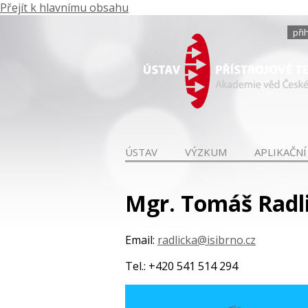
Přejít k hlavnímu obsahu
při
ÚSTAV
VÝZKUM
APLIKAČNÍ
Mgr. Tomáš Radli
Email:
radlicka@isibrno.cz
Tel.: +420 541 514 294