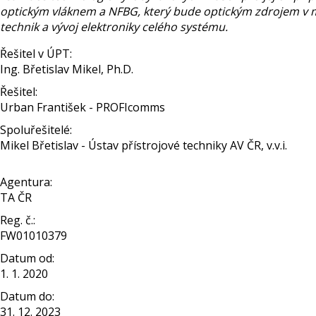
optickým vláknem a NFBG, který bude optickým zdrojem v mě
technik a vývoj elektroniky celého systému.
Řešitel v ÚPT:
Ing. Břetislav Mikel, Ph.D.
Řešitel:
Urban František - PROFIcomms
Spoluřešitelé:
Mikel Břetislav - Ústav přístrojové techniky AV ČR, v.v.i.
Agentura:
TA ČR
Reg. č.:
FW01010379
Datum od:
1. 1. 2020
Datum do:
31. 12. 2023