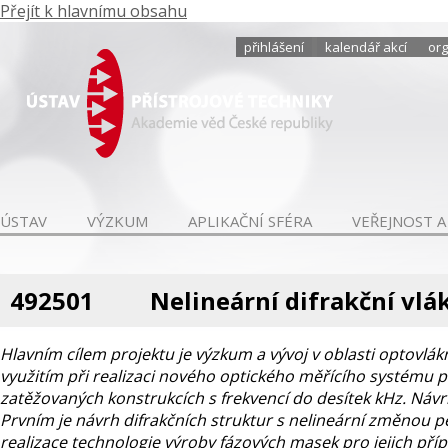
Přejít k hlavnímu obsahu
přihlášení
kalendář akcí
org
ÚSTAV
VÝZKUM
APLIKAČNÍ SFÉRA
VEŘEJNOST A
492501
Nelineární difrakční vl
Hlavním cílem projektu je výzkum a vývoj v oblasti optovlák
využitím při realizaci nového optického měřícího systému
zatěžovaných konstrukcích s frekvencí do desítek kHz. Návrh 
Prvním je návrh difrakčních struktur s nelineární změnou p
realizace technologie výroby fázových masek pro jejich pří