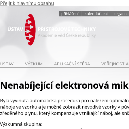
Přejít k hlavnímu obsahu
přihlášení
kalendář akcí
organiza
ÚSTAV
VÝZKUM
APLIKAČNÍ SFÉRA
VEŘEJNOST A
Nenabíjející elektronová mi
Byla vyvinuta automatická procedura pro nalezení optimální
náboje ve vzorku a je možné zobrazit nevodivé vzorky v pův
zředěného plynu, který kompenzuje vznikající náboj, ale sniž
Výzkumná skupina: