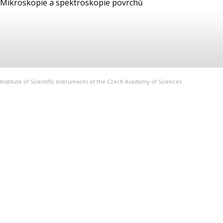
Mikroskopie a spektroskopie povrchů
Institute of Scientific Instruments of the Czech Academy of Sciences