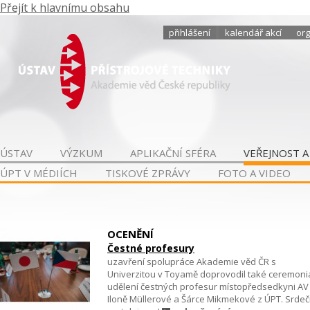
Přejít k hlavnímu obsahu
přihlášení
kalendář akcí
org
ÚSTAV
VÝZKUM
APLIKAČNÍ SFÉRA
VEŘEJNOST A
ÚPT V MÉDIÍCH
TISKOVÉ ZPRÁVY
FOTO A VIDEO
OCENĚNÍ
Čestné profesury
uzavření spolupráce Akademie věd ČR s
Univerzitou v Toyamě doprovodil také ceremoni
udělení čestných profesur místopředsedkyni AV
Iloně Müllerové a Šárce Mikmekové z ÚPT. Srde