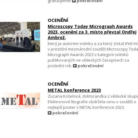
gratulujeme!
pokračování
OCENĚNÍ
Microscopy Today Micrograph Awards
2023, ocenění za 3. místo převzal Ondřej
Ambrož,
který je autorem snímku a za který získal třetí m
v prestižní mezinárodní soutěži Microscopy Tod
Micrograph Awards 2023 v kategorii snímků
publikovaných ve vědeckých časopisech za
poslední rok.
pokračování
OCENĚNÍ
METAL konference 2023
Zuzana Košelová, doktorandka z vědecké skupi
Elektronové litografie obdržela cenu v soutěži o
nejlepší poster z METAL konference 2023.
pokračování