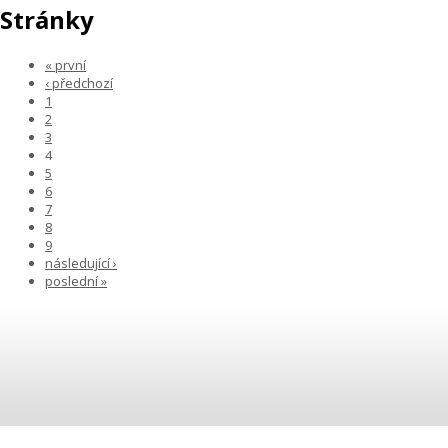
Stránky
« první
‹ předchozí
1
2
3
4
5
6
7
8
9
následující ›
poslední »