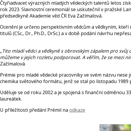
Čtyřiadvacet výrazných mladých vědeckých talentů letos zís
rok 2023. Slavnostní ceremoniál se uskutečnil v pražské Lan
předsedkyně Akademie věd ČR Eva Zažímalová.
Ocenění je určeno perspektivním vědcům a vědkyním, kteří d
titulů (CSc., Dr., Ph.D., DrSc.) a v době podání návrhu nepře
„Tito mladí vědci a vědkyně s obrovským zápalem pro svůj o
můžeme v jejich rozletu podporovat. A věřím, že se mezi nimi
Zažímalová.
Prémie pro mladé vědecké pracovníky ve svém názvu nese j
chemika světového formátu, jenž se stal po listopadu 198
Uděluje se od roku 2002 a je spojená s finanční odměnou 330 
laureátek.
U příležitosti předání Prémií na
odkaze