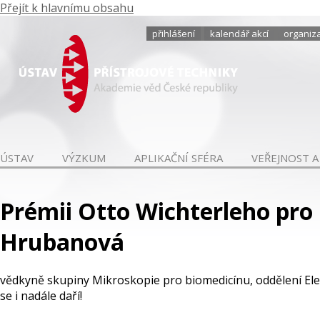
Přejít k hlavnímu obsahu
přihlášení
kalendář akcí
organiza
ÚSTAV
VÝZKUM
APLIKAČNÍ SFÉRA
VEŘEJNOST A
Prémii Otto Wichterleho pro 
Hrubanová
vědkyně skupiny Mikroskopie pro biomedicínu, oddělení El
se i nadále daří!