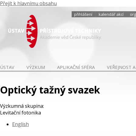
Přejít k hlavnímu obsahu
přihlášení
kalendář akcí
org
ÚSTAV
VÝZKUM
APLIKAČNÍ SFÉRA
VEŘEJNOST A
Optický tažný svazek
Výzkumná skupina:
Levitační fotonika
English