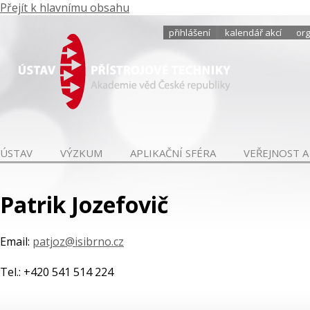
Přejít k hlavnímu obsahu
přihlášení
kalendář akcí
org
ÚSTAV
VÝZKUM
APLIKAČNÍ SFÉRA
VEŘEJNOST A
Patrik Jozefovič
Email:
patjoz@isibrno.cz
Tel.: +420 541 514 224