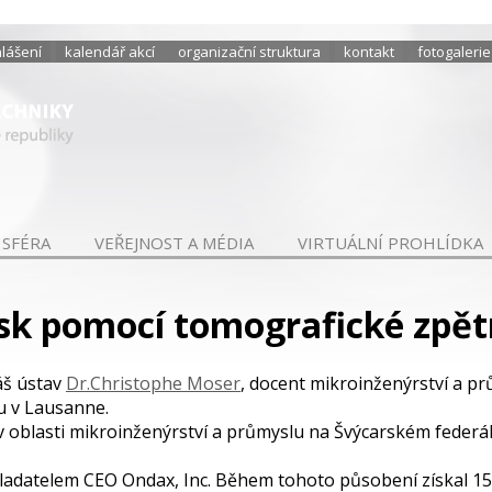
hlášení
kalendář akcí
organizační struktura
kontakt
fotogalerie
 SFÉRA
VEŘEJNOST A MÉDIA
VIRTUÁLNÍ PROHLÍDKA
sk pomocí tomografické zpět
náš ústav
Dr.Christophe Moser
, docent mikroinženýrství a p
u v Lausanne.
 oblasti mikroinženýrství a průmyslu na Švýcarském federál
ladatelem CEO Ondax, Inc. Během tohoto působení získal 15 