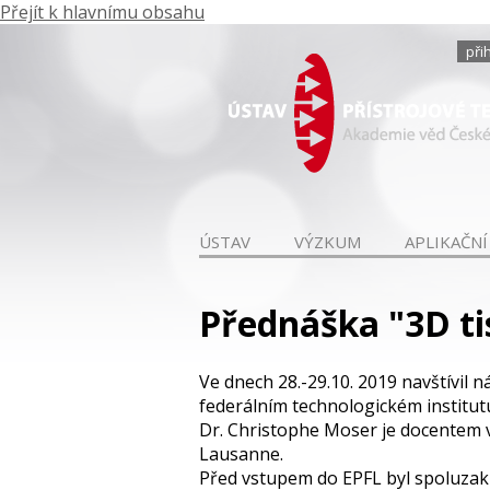
Přejít k hlavnímu obsahu
při
ÚSTAV
VÝZKUM
APLIKAČNÍ
Přednáška "3D ti
Ve dnech 28.-29.10. 2019 navštívil 
federálním technologickém institut
Dr. Christophe Moser je docentem v
Lausanne.
Před vstupem do EPFL byl spoluzak