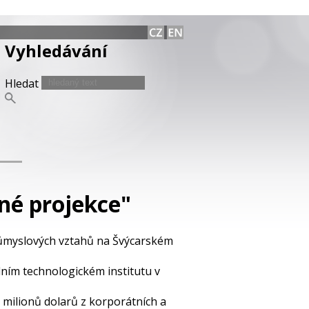
Vyhledávání
Hledat
né projekce"
růmyslových vztahů na Švýcarském
ním technologickém institutu v
milionů dolarů z korporátních a