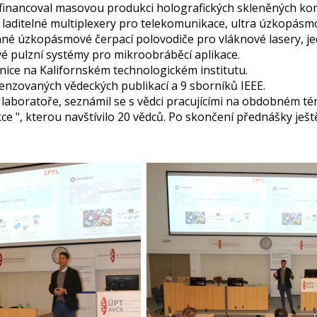
y financoval masovou produkci holografických skleněných kom
laditelné multiplexery pro telekomunikace, ultra úzkopásmo
é úzkopásmové čerpací polovodiče pro vláknové lasery, jed
é pulzní systémy pro mikroobráběcí aplikace.
hnice na Kalifornském technologickém institutu.
enzovaných vědeckých publikací a 9 sborníků IEEE.
 laboratoře, seznámil se s vědci pracujícími na obdobném t
 ", kterou navštívilo 20 vědců. Po skončení přednášky ještě