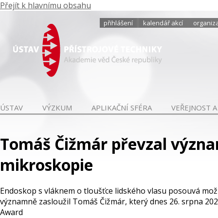
Přejít k hlavnímu obsahu
přihlášení
kalendář akcí
organiza
ÚSTAV
VÝZKUM
APLIKAČNÍ SFÉRA
VEŘEJNOST A
Tomáš Čižmár převzal význa
mikroskopie
Endoskop s vláknem o tloušťce lidského vlasu posouvá možn
významně zasloužil Tomáš Čižmár, který dnes 26. srpna 20
Award