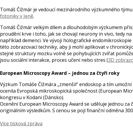
Tomáš Čižmár je vedoucí mezinárodního výzkumného týmu
fotoniky v Jeně
.
Tomáš Čižmár velkým dílem a dlouhodobým výzkumem přispěl
proudění krve i toho, jak se chovají neurony in vivo, tedy na
například demenci. Ve vývoji holografické endomikroskopie
této zobrazovací techniky, aby ji mohl aplikovat v chroni
stejné struktury mozku volně se pohybujících zvířat pomůž
jsou sociální interakce, proces učení nebo stres (
3D zobrazo
European Microscopy Award – jednou za čtyři roky
Výzkum Tomáše Čižmára „zmenšil“ endoskop a tím umožní lé
ocenila Evropská mikroskopická společnost (European Micr
kongresu v Kodani (Dánsko).
Ocenění European Microscopy Award se uděluje jednou za čty
originálním výsledkům. S cenou se pojí finanční odměna 300
Více tisková zpráva