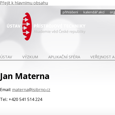
Přejít k hlavnímu obsahu
přihlášení
kalendář akcí
org
ÚSTAV
VÝZKUM
APLIKAČNÍ SFÉRA
VEŘEJNOST A
Jan Materna
Email:
materna@isibrno.cz
Tel.: +420 541 514 224