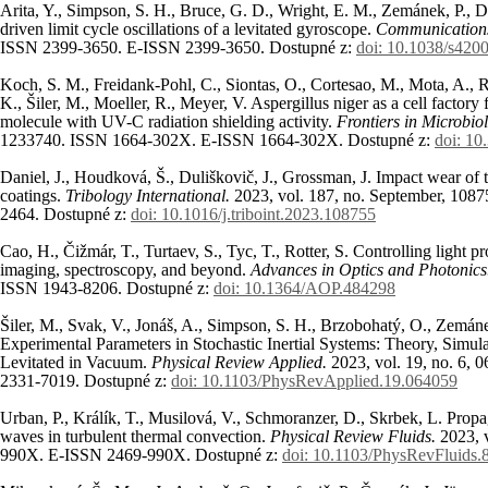
Arita, Y., Simpson, S. H., Bruce, G. D., Wright, E. M., Zemánek, P., D
driven limit cycle oscillations of a levitated gyroscope.
Communications
ISSN 2399-3650. E-ISSN 2399-3650. Dostupné z:
doi: 10.1038/s420
Koch, S. M., Freidank-Pohl, C., Siontas, O., Cortesao, M., Mota, A., 
K., Šiler, M., Moeller, R., Meyer, V. Aspergillus niger as a cell factory
molecule with UV-C radiation shielding activity.
Frontiers in Microbio
1233740. ISSN 1664-302X. E-ISSN 1664-302X. Dostupné z:
doi: 10
Daniel, J., Houdková, Š., Duliškovič, J., Grossman, J. Impact wear 
coatings.
Tribology International.
2023, vol. 187, no. September, 10
2464. Dostupné z:
doi: 10.1016/j.triboint.2023.108755
Cao, H., Čižmár, T., Turtaev, S., Tyc, T., Rotter, S. Controlling light p
imaging, spectroscopy, and beyond.
Advances in Optics and Photonic
ISSN 1943-8206. Dostupné z:
doi: 10.1364/AOP.484298
Šiler, M., Svak, V., Jonáš, A., Simpson, S. H., Brzobohatý, O., Zemán
Experimental Parameters in Stochastic Inertial Systems: Theory, Simul
Levitated in Vacuum.
Physical Review Applied.
2023, vol. 19, no. 6,
2331-7019. Dostupné z:
doi: 10.1103/PhysRevApplied.19.064059
Urban, P., Králík, T., Musilová, V., Schmoranzer, D., Skrbek, L. Propa
waves in turbulent thermal convection.
Physical Review Fluids.
2023, 
990X. E-ISSN 2469-990X. Dostupné z:
doi: 10.1103/PhysRevFluids.