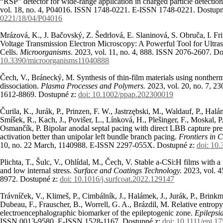
“RSP” detector for wide-range application in charged particle detectio
vol. 18, no. 4, P04016. ISSN 1748-0221. E-ISSN 1748-0221. Dostup
0221/18/04/P04016
Mrázová, K., J. Bačovský, Z. Šedrlová, E. Slaninová, S. Obruča, I. F
Voltage Transmission Electron Microscopy: A Powerful Tool for Ultras
Cells.
Microorganisms
. 2023, vol. 11, no. 4, 888. ISSN 2076-2607. D
10.3390/microorganisms11040888
Čech, V., Bránecký, M. Synthesis of thin-film materials using nontherm
dissociation.
Plasma Processes and Polymers.
2023, vol. 20, no. 7, 
1612-8869. Dostupné z:
doi: 10.1002/ppap.202300019
Čurila, K., Jurák, P., Prinzen, F. W., Jastrzębski, M., Waldauf, P., Hal
Smíšek, R., Kach, J., Povišer, L., Línková, H., Plešinger, F., Moskal, P.,
Osmančík, P. Bipolar anodal septal pacing with direct LBB capture pres
activation better than unipolar left bundle branch pacing.
Frontiers in 
10, no. 22 March, 1140988. E-ISSN 2297-055X. Dostupné z:
doi: 10
Plichta, T., Šulc, V., Ohlídal, M., Čech, V. Stable a-CSi:H films with a
and low internal stress.
Surface and Coatings Technology.
2023, vol. 4
8972. Dostupné z:
doi: 10.1016/j.surfcoat.2022.129147
Trávníček, V., Klimeš, P., Cimbálník, J., Halámek, J., Jurák, P., Brinkm
Dubeau, F., Frauscher, B., Worrell, G. A., Brázdil, M. Relative entropy
electroencephalographic biomarker of the epileptogenic zone.
Epilepsi
ISSN 0013-9580. E-ISSN 1528-1167. Dostupné z:
doi: 10.1111/epi.1