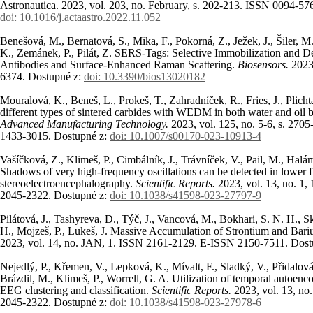
Astronautica. 2023, vol. 203, no. February, s. 202-213. ISSN 0094-5
doi: 10.1016/j.actaastro.2022.11.052
Benešová, M., Bernatová, S., Mika, F., Pokorná, Z., Ježek, J., Šiler, 
K., Zemánek, P., Pilát, Z. SERS-Tags: Selective Immobilization and Det
Antibodies and Surface-Enhanced Raman Scattering.
Biosensors.
2023
6374. Dostupné z:
doi: 10.3390/bios13020182
Mouralová, K., Beneš, L., Prokeš, T., Zahradníček, R., Fries, J., Plicht
different types of sintered carbides with WEDM in both water and oil 
Advanced Manufacturing Technology.
2023, vol. 125, no. 5-6, s. 27
1433-3015. Dostupné z:
doi: 10.1007/s00170-023-10913-4
Vašíčková, Z., Klimeš, P., Cimbálník, J., Trávníček, V., Pail, M., Halám
Shadows of very high-frequency oscillations can be detected in lower 
stereoelectroencephalography.
Scientific Reports.
2023, vol. 13, no. 1
2045-2322. Dostupné z:
doi: 10.1038/s41598-023-27797-9
Pilátová, J., Tashyreva, D., Týč, J., Vancová, M., Bokhari, S. N. H.,
H., Mojzeš, P., Lukeš, J. Massive Accumulation of Strontium and Bari
2023, vol. 14, no. JAN, 1. ISSN 2161-2129. E-ISSN 2150-7511. Dost
Nejedlý, P., Křemen, V., Lepková, K., Mívalt, F., Sladký, V., Přidalová, T
Brázdil, M., Klimeš, P., Worrell, G. A. Utilization of temporal autoenco
EEG clustering and classification.
Scientific Reports.
2023, vol. 13, n
2045-2322. Dostupné z:
doi: 10.1038/s41598-023-27978-6