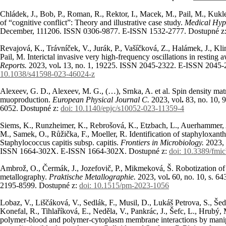
Chládek, J., Bob, P., Roman, R., Rektor, I., Macek, M., Pail, M., Kuk
of “cognitive conflict”: Theory and illustrative case study.
Medical Hyp
December, 111206. ISSN 0306-9877. E-ISSN 1532-2777. Dostupné z
Revajová, K., Trávníček, V., Jurák, P., Vašíčková, Z., Halámek, J., Klim
Pail, M. Interictal invasive very high-frequency oscillations in resting 
Reports.
2023, vol
.
13, no. 1
, 19225. ISSN 2045-2322. E-ISSN 2045-
10.1038/s41598-023-46024-z
Alexeev, G. D., Alexeev, M. G., (…), Srnka, A. et al. Spin density mat
muoproduction.
European Physical Journal C.
2023, vol
.
83, no. 10
, 
6052. Dostupné z:
doi: 10.1140/epjc/s10052-023-11359-4
Siems, K., Runzheimer, K., Rebrošová, K., Etzbach, L., Auerhammer, 
M., Samek, O., Růžička, F., Moeller, R. Identification of staphyloxant
Staphylococcus capitis subsp. capitis.
Frontiers in Microbiology.
2023, 
ISSN 1664-302X. E-ISSN 1664-302X. Dostupné z:
doi: 10.3389/fmi
Ambrož, O., Čermák, J., Jozefovič, P., Mikmeková, Š. Robotization of c
metallography.
Praktische Metallographie.
2023, vol
.
60
, no. 10
, s. 6
2195-8599. Dostupné z:
doi: 10.1515/pm-2023-1056
Lobaz, V., Liščáková, V., Sedlák, F., Musil, D., Lukáš Petrova, S., Šed
Konefal, R., Tihlaříková, E., Neděla, V., Pankrác, J., Šefc, L., Hrubý,
polymer-blood and polymer-cytoplasm membrane interactions by manipul