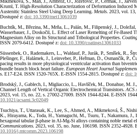
Mikmeková, Š., Man, J., Ambrož, O., Jozefovič, P., Čermák, J., Järvenp
Kruml, T. High-Resolution Characterization of Deformation Induced Ma
Austenitic Stainless Steel Using Deep Learning.
Metals.
2023, vol. 13
Dostupné z:
doi: 10.3390/met13061039
Buchtík, M., Březina, M., Mrňa, L., Palán, M., Filipenský, J., Doležal, 
Wasserbauer, J., Doskočil, L. Effect of Laser Remelting of Fe-Based
Magnesium Alloy on Its Structural and Tribological Properties.
Coatin
ISSN 2079-6412. Dostupné z:
doi: 10.3390/coatings13061033
Süssenbek, O., Rademakers, L., Waldauf, P., Jurák, P., Smíšek, R., Štros,
Plešinger, F., Halámek, J., Leinveber, P., Heřman, D., Osmančík, P., Ču
pacing results in more physiological ventricular activation than biventric
bundle branch block heart failure.
European Heart Journal Supplemen
s. E17-E24. ISSN 1520-765X. E-ISSN 1554-2815. Dostupné z:
doi: 
Brodský, J., Gablech, I., Migliaccio, L., Havlíček, M., Donahue, M. J
Channel Length of Vertical Organic Electrochemical Transistors.
ACS A
2023, vol. 15, no. 22, s. 27002-27009. ISSN 1944-8244. E-ISSN 194
10.1021/acsami.3c02049
Tsuchiya, T., Uttarasak, K., Lee, S., Ahmed, A., Mikmeková, Š., Nis
K., Hirayama, K., Toda, H., Yamaguchi, M., Tsuru, T., Nakamura, J., I
hexagonal tabular β-phase in Al-Mg-Si alloys containing noble metal 
Communications.
2023, vol. 35, no. June, 106198. ISSN 2352-4928.
10.1016/j.mtcomm.2023.106198