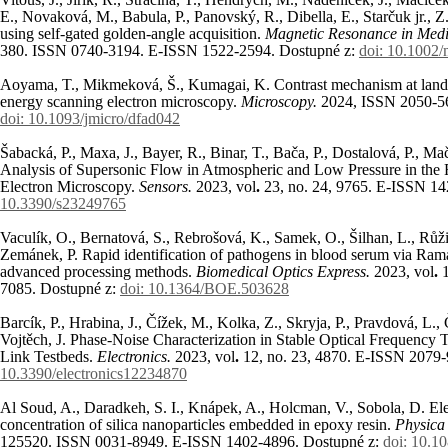
E., Novaková, M., Babula, P., Panovský, R., Dibella, E., Starčuk jr., 
using self-gated golden-angle acquisition.
Magnetic Resonance in Medi
380. ISSN 0740-3194. E-ISSN 1522-2594. Dostupné z:
doi: 10.1002
Aoyama, T., Mikmeková, Š., Kumagai, K. Contrast mechanism at landi
energy scanning electron microscopy.
Microscopy.
2024, ISSN 2050-5
doi: 10.1093/jmicro/dfad042
Šabacká, P., Maxa, J., Bayer, R., Binar, T., Bača, P., Dostalová, P., 
Analysis of Supersonic Flow in Atmospheric and Low Pressure in the
Electron Microscopy.
Sensors.
2023, vol
.
23, no.
24, 9765. E-ISSN 14
10.3390/s23249765
Vaculík, O., Bernatová, S., Rebrošová, K., Samek, O., Šilhan, L., Růžičk
Zemánek, P. Rapid identification of pathogens in blood serum via Ram
advanced processing methods.
Biomedical Optics Express.
2023, vol
.
7085. Dostupné z:
doi: 10.1364/BOE.503628
Barcík, P., Hrabina, J., Čížek, M., Kolka, Z., Skryja, P., Pravdová, L.,
Vojtěch, J. Phase-Noise Characterization in Stable Optical Frequency 
Link Testbeds.
Electronics.
2023, vol
.
12, no.
23, 4870. E-ISSN 2079-
10.3390/electronics12234870
Al Soud, A., Daradkeh, S. I., Knápek, A., Holcman, V., Sobola, D. Elect
concentration of silica nanoparticles embedded in epoxy resin.
Physica
125520. ISSN 0031-8949. E-ISSN 1402-4896. Dostupné z:
doi: 10.1