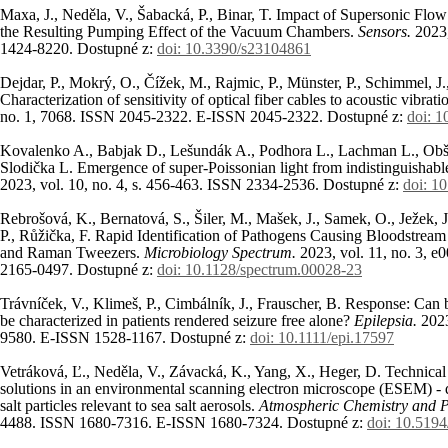
Maxa, J., Neděla, V., Šabacká, P., Binar, T. Impact of Supersonic Flow 
the Resulting Pumping Effect of the Vacuum Chambers.
Sensors.
2023,
1424-8220. Dostupné z:
doi: 10.3390/s23104861
Dejdar, P., Mokrý, O., Čížek, M., Rajmic, P., Münster, P., Schimmel, J.
Characterization of sensitivity of optical fiber cables to acoustic vibrati
no. 1, 7068. ISSN 2045-2322. E-ISSN 2045-2322. Dostupné z:
doi: 
Kovalenko A., Babjak D., Lešundák A., Podhora L., Lachman L., Obšil 
Slodička L. Emergence of super-Poissonian light from indistinguishabl
2023, vol. 10, no. 4, s. 456-463. ISSN 2334-2536. Dostupné z:
doi: 1
Rebrošová, K., Bernatová, S., Šiler, M., Mašek, J., Samek, O., Ježek,
P., Růžička, F. Rapid Identification of Pathogens Causing Bloodstrea
and Raman Tweezers.
Microbiology Spectrum.
2023, vol. 11, no. 3,
2165-0497. Dostupné z:
doi: 10.1128/spectrum.00028-23
Trávníček, V., Klimeš, P., Cimbálník, J., Frauscher, B. Response: Can 
be characterized in patients rendered seizure free alone?
Epilepsia.
2023
9580. E-ISSN 1528-1167. Dostupné z:
doi: 10.1111/epi.17597
Vetráková, Ľ., Neděla, V., Závacká, K., Yang, X., Heger, D. Technical
solutions in an environmental scanning electron microscope (ESEM) - 
salt particles relevant to sea salt aerosols.
Atmospheric Chemistry and P
4488. ISSN 1680-7316. E-ISSN 1680-7324. Dostupné z:
doi: 10.519