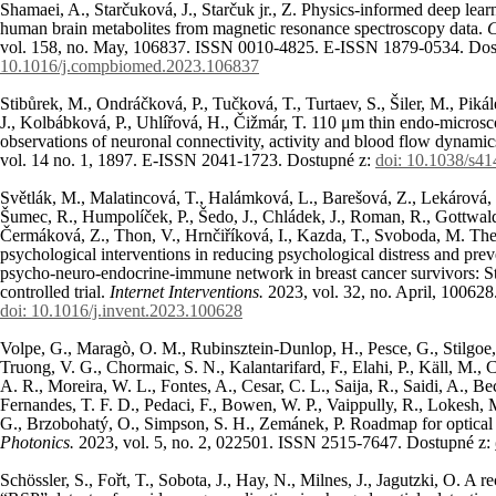
Shamaei, A., Starčuková, J., Starčuk jr., Z. Physics-informed deep lear
human brain metabolites from magnetic resonance spectroscopy data.
C
vol. 158, no. May, 106837. ISSN 0010-4825. E-ISSN 1879-0534. Dos
10.1016/j.compbiomed.2023.106837
Stibůrek, M., Ondráčková, P., Tučková, T., Turtaev, S., Šiler, M., Pikále
J., Kolbábková, P., Uhlířová, H., Čižmár, T. 110 μm thin endo-microsc
observations of neuronal connectivity, activity and blood flow dynami
vol. 14 no. 1, 1897. E-ISSN 2041-1723. Dostupné z:
doi: 10.1038/s4
Světlák, M., Malatincová, T., Halámková, L., Barešová, Z., Lekárová,
Šumec, R., Humpolíček, P., Šedo, J., Chládek, J., Roman, R., Gottwald
Čermáková, Z., Thon, V., Hrnčiříková, I., Kazda, T., Svoboda, M. The 
psychological interventions in reducing psychological distress and preve
psycho-neuro-endocrine-immune network in breast cancer survivors: S
controlled trial.
Internet Interventions.
2023, vol. 32, no. April, 1006
doi: 10.1016/j.invent.2023.100628
Volpe, G., Maragò, O. M., Rubinsztein-Dunlop, H., Pesce, G., Stilgoe,
Truong, V. G., Chormaic, S. N., Kalantarifard, F., Elahi, P., Käll, M.,
A. R., Moreira, W. L., Fontes, A., Cesar, C. L., Saija, R., Saidi, A., Bec
Fernandes, T. F. D., Pedaci, F., Bowen, W. P., Vaippully, R., Lokesh
G., Brzobohatý, O., Simpson, S. H., Zemánek, P. Roadmap for optical
Photonics.
2023, vol. 5, no. 2, 022501. ISSN 2515-7647. Dostupné z:
Schössler, S., Fořt, T., Sobota, J., Hay, N., Milnes, J., Jagutzki, O. A 