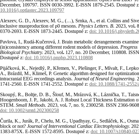
December, 109797. ISSN 0030-3992. E-ISSN 1879-2545. Dostupné z
10.1016/j.optlastec.2023.109797
Alexeev, G. D., Alexeev, M. G., (…), Srnka, A., et al. Collins and Sive
inclusive muoproduction of ρ0 mesons.
Physics Letters. B.
2023, vol
.
0370-2693. E-ISSN 1873-2445. Dostupné z:
doi: 10.1016/j.physletb.
Pavlova, I., Rudá-Kučerová, J. Brain metabolic derangements examin
(in)consistency among different rodent models of depression.
Progress
Biological Psychiatry.
2023, vol
.
127
, no.
20 December, 110808. ISSN
Dostupné z:
doi: 10.1016/j.pnpbp.2023.110808
Pijáčková, K., Nejedlý, P., Křemen, V., Plešinger, F., Mívalt, F., Lepkov
A., Brázdil, M., Klimeš, P. Genetic algorithm designed for optimization
intracranial EEG recordings analysis.
Journal of Neural Engineering.
2
1741-2560. E-ISSN 1741-2552. Dostupné z:
doi: 10.1088/1741-2552
Skoupý, R., Boltje, D. B., Šlouf, M., Mrázová, K., Láznička, T., Taisn
Hoogenboom, J. P., Jakobi, A. J. Robust Local Thickness Estimation
STEM.
Small Methods.
2023, vol
.
7
, no.
9, 2300258. ISSN 2366-9608
doi: 10.1002/smtd.202300258
Čurila, K., Jurák, P., Chelu, M. G., Upadhyay, G., Sedláček, K., Osmančí
block or not?
Journal of Interventional Cardiac Electrophysiology.
202
1383-875X. E-ISSN 1572-8595. Dostupné z:
doi: 10.1007/s10840-02