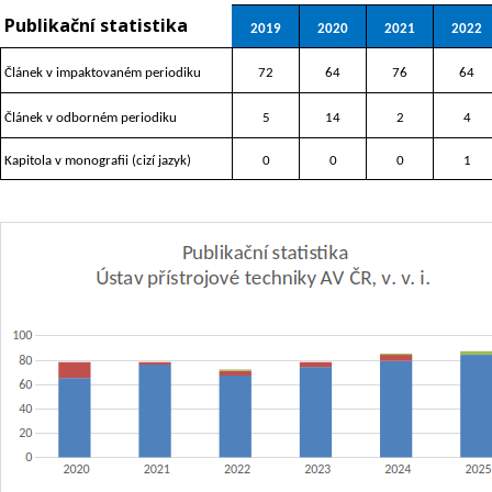
Publikační statistika
2019
2020
2021
2022
Článek v impaktovaném periodiku
72
64
76
64
Článek v odborném periodiku
5
14
2
4
Kapitola v monografii (cizí jazyk)
0
0
0
1