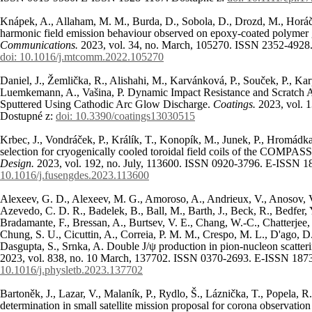
Knápek, A., Allaham, M. M., Burda, D., Sobola, D., Drozd, M., Horáč
harmonic field emission behaviour observed on epoxy-coated polymer 
Communications.
2023, vol. 34, no. March, 105270. ISSN 2352-4928
doi: 10.1016/j.mtcomm.2022.105270
Daniel, J., Žemlička, R., Alishahi, M., Karvánková, P., Souček, P., Karp
Luemkemann, A., Vašina, P. Dynamic Impact Resistance and Scratch 
Sputtered Using Cathodic Arc Glow Discharge.
Coatings.
2023, vol. 
Dostupné z:
doi: 10.3390/coatings13030515
Krbec, J., Vondráček, P., Králík, T., Konopík, M., Junek, P., Hromádka
selection for cryogenically cooled toroidal field coils of the COMPA
Design.
2023, vol. 192, no. July, 113600. ISSN 0920-3796. E-ISSN 
10.1016/j.fusengdes.2023.113600
Alexeev, G. D., Alexeev, M. G., Amoroso, A., Andrieux, V., Anosov, 
Azevedo, C. D. R., Badelek, B., Ball, M., Barth, J., Beck, R., Bedfer, 
Bradamante, F., Bressan, A., Burtsev, V. E., Chang, W.-C., Chatterjee
Chung, S. U., Cicuttin, A., Correia, P. M. M., Crespo, M. L., D'ago, D.
Dasgupta, S., Srnka, A. Double J/ψ production in pion-nucleon scat
2023, vol. 838, no. 10 March, 137702. ISSN 0370-2693. E-ISSN 187
10.1016/j.physletb.2023.137702
Bartoněk, J., Lazar, V., Malaník, P., Rydlo, Š., Láznička, T., Popela,
determination in small satellite mission proposal for corona observation