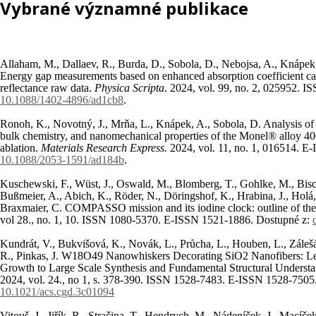
Vybrané významné publikace
Allaham, M., Dallaev, R., Burda, D., Sobola, D., Nebojsa, A., Knápek
Energy gap measurements based on enhanced absorption coefficient cal
reflectance raw data.
Physica Scripta
. 2024, vol. 99, no. 2, 025952. 
10.1088/1402-4896/ad1cb8
.
Ronoh, K., Novotný, J., Mrňa, L., Knápek, A., Sobola, D. Analysis of p
bulk chemistry, and nanomechanical properties of the Monel® alloy 400 
ablation.
Materials Research Express.
2024, vol. 11, no. 1, 016514. 
10.1088/2053-1591/ad184b
.
Kuschewski, F., Wüst, J., Oswald, M., Blomberg, T., Gohlke, M., Bisch
Bußmeier, A., Abich, K., Röder, N., Döringshof, K., Hrabina, J., Holá, 
Braxmaier, C. COMPASSO mission and its iodine clock: outline of the
vol 28., no. 1, 10. ISSN 1080-5370. E-ISSN 1521-1886. Dostupné z:
Kundrát, V., Bukvišová, K., Novák, L., Průcha, L., Houben, L., Zálešá
R., Pinkas, J. W18O49 Nanowhiskers Decorating SiO2 Nanofibers: 
Growth to Large Scale Synthesis and Fundamental Structural Underst
2024, vol. 24., no 1, s. 378-390. ISSN 1528-7483. E-ISSN 1528-7505
10.1021/acs.cgd.3c01094
Vitouš, J., Jiřík, R., Stračina, T., Hendrych, M., Nádeníček, J., Macíče