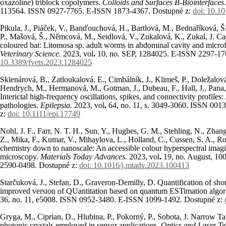
oxazoline) triblock copolymers.
Colloids and Surfaces B-Biointerfaces
113564. ISSN 0927-7765. E-ISSN 1873-4367. Dostupné z:
doi: 10.10
Pikula, J., Piáček, V., Banďouchová, H., Bartlová, M., Bednaříková, Š.
P., Mašová, Š., Němcová, M., Seidlová, V., Zukalová, K., Zukal, J. Case 
coloured bat: Litomosa sp. adult worms in abdominal cavity and microf
Veterinary Science.
2023, vol
.
10
, no.
SEP, 1284025. E-ISSN 2297-17
10.3389/fvets.2023.1284025
Sklenárová, B., Zatloukalová, E., Cimbálník, J., Klimeš, P., Doležalová,
Hendrych, M., Hermanová, M., Gotman, J., Dubeau, F., Hall, J., Pana, 
Interictal high-frequency oscillations, spikes, and connectivity profiles:
pathologies.
Epilepsia.
2023, vol
.
64
, no.
11, s. 3049-3060. ISSN 001
z:
doi: 10.1111/epi.17749
Nohl, J. F., Farr, N. T. H., Sun, Y., Hughes, G. M., Stehling, N., Zhan
Z., Mika, F., Kumar, V., Mihaylova, L., Holland, C., Cussen, S. A., Ro
chemistry down to nanoscale: An accessible colour hyperspectral imagi
microscopy.
Materials Today Advances.
2023, vol
.
19
, no.
August, 10
2590-0498. Dostupné z:
doi: 10.1016/j.mtadv.2023.100413
Starčuková, J., Stefan, D., Graveron-Demilly, D. Quantification of sh
improved version of QUantitation based on quantum ESTimation algo
36
, no. 11
, e5008. ISSN 0952-3480. E-ISSN 1099-1492. Dostupné z:
Gryga, M., Ciprian, D., Hlubina, P., Pokorný, P., Sobota, J. Narrow 
photonic crystals employed in sensor applications.
Optics and Laser T