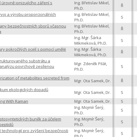
rovně ionizujícího záření s
Ing. Břetislav Mikel,
Ř
Ph.D.
ývoj a výrobu proporcionálních
Ing. Břetislav Mikel,
S
Ph.D.
rany bezpečnostních sborů včasnou
Ing. Břetislav Mikel,
Ř
a
Ph.D.
Ing. Mgr. Šárka
S
Mikmeková, Ph.D.
ury pokročilých ocelí s pomocí umělé
Ing. Mgr. Šárka
Ř
Mikmeková, Ph.D.
rukturovaného substrátu a
Mgr. Zdeněk Pilát,
 analýzu povrchově zesílenou
S
Ph.D.
ization of metabolites secreted from
Mgr. Ota Samek, Dr.
Ř
zkum ekologických dopadů
Mgr. Ota Samek, Dr.
S
ging With Raman
Mgr. Ota Samek, Dr.
S
Ing. Mojmír Šerý,
S
Ph.D.
tosyntetických buněk za účelem
Ing. Mojmír Šerý,
S
peptidů
Ph.D.
R technologií pro zvýšení bezpečnosti
Ing. Mojmír Šerý,
S
Ph.D.