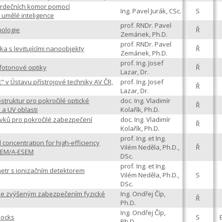
 srdečních komor pomocí
Ing. Pavel Jurák, CSc.
S
 umělé inteligence
prof. RNDr. Pavel
nologie
Ř
Zemánek, Ph.D.
prof. RNDr. Pavel
a s levitujícími nanoobjekty
Ř
Zemánek, Ph.D.
prof. Ing. Josef
fotonové optiky
Ř
Lazar, Dr.
" v Ústavu přístrojové techniky AV ČR,
prof. Ing. Josef
Ř
Lazar, Dr.
ostruktur pro pokročilé optické
doc. Ing. Vladimír
Ř
 a UV oblasti
Kolařík, Ph.D.
prvků pro pokročilé zabezpečení
doc. Ing. Vladimír
Ř
Kolařík, Ph.D.
prof. Ing. et Ing.
 concentration for high-efficiency
Vilém Neděla, Ph.D.,
Ř
ESEM/A-ESEM
DSc.
prof. Ing. et Ing.
etr s ionizačním detektorem
Vilém Neděla, Ph.D.,
S
DSc.
se zvýšeným zabezpečením fyzické
Ing. Ondřej Číp,
Ř
Ph.D.
Ing. Ondřej Číp,
locks
S
Ph.D.