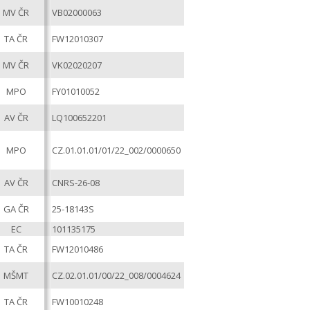
MV ČR
VB02000063
TA ČR
FW12010307
MV ČR
VK02020207
MPO
FY01010052
AV ČR
LQ100652201
MPO
CZ.01.01.01/01/22_002/0000650
AV ČR
CNRS-26-08
GA ČR
25-18143S
EC
101135175
TA ČR
FW12010486
MŠMT
CZ.02.01.01/00/22_008/0004624
TA ČR
FW10010248