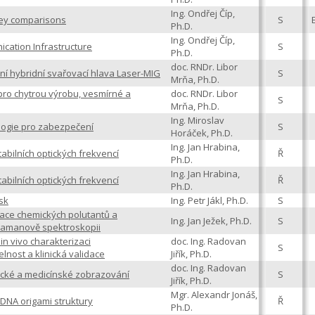
Ing. Ondřej Číp,
 key comparisons
S
Ph.D.
Ing. Ondřej Číp,
ation Infrastructure
S
Ph.D.
doc. RNDr. Libor
rní hybridní svařovací hlava Laser-MIG
S
Mrňa, Ph.D.
pro chytrou výrobu, vesmírné a
doc. RNDr. Libor
S
Mrňa, Ph.D.
Ing. Miroslav
ologie pro zabezpečení
S
Horáček, Ph.D.
Ing. Jan Hrabina,
tabilních optických frekvencí
Ř
Ph.D.
Ing. Jan Hrabina,
tabilních optických frekvencí
Ř
Ph.D.
sk
Ing. Petr Jákl, Ph.D.
S
ikace chemických polutantů a
Ing. Jan Ježek, Ph.D.
S
Ramanově spektroskopii
n vivo charakterizaci
doc. Ing. Radovan
S
elnost a klinická validace
Jiřík, Ph.D.
doc. Ing. Radovan
gické a medicínské zobrazování
S
Jiřík, Ph.D.
Mgr. Alexandr Jonáš,
 DNA origami struktury
Ř
Ph.D.