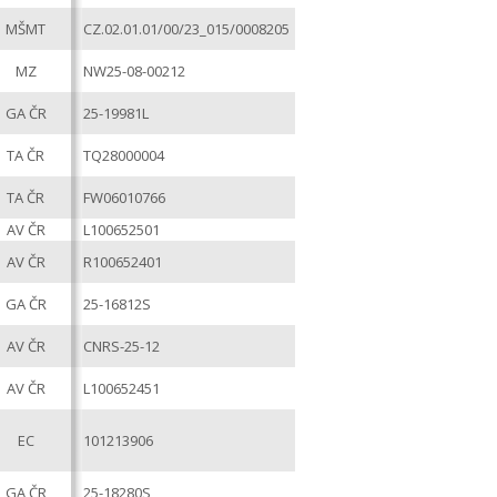
MŠMT
CZ.02.01.01/00/23_015/0008205
MZ
NW25-08-00212
GA ČR
25-19981L
TA ČR
TQ28000004
TA ČR
FW06010766
AV ČR
L100652501
AV ČR
R100652401
GA ČR
25-16812S
AV ČR
CNRS-25-12
AV ČR
L100652451
EC
101213906
GA ČR
25-18280S