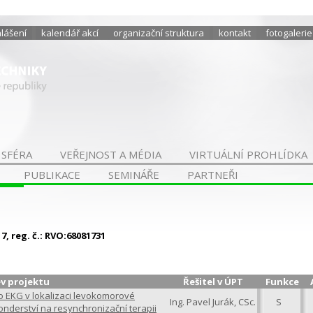
hlášení
kalendář akcí
organizační struktura
kontakt
fotogalerie
 SFÉRA
VEŘEJNOST A MÉDIA
VIRTUÁLNÍ PROHLÍDKA
PUBLIKACE
SEMINÁŘE
PARTNEŘI
, reg. č.: RVO:68081731
v projektu
Řešitel v ÚPT
Funkce
 EKG v lokalizaci levokomorové
Ing. Pavel Jurák, CSc.
S
onderství na resynchronizační terapii