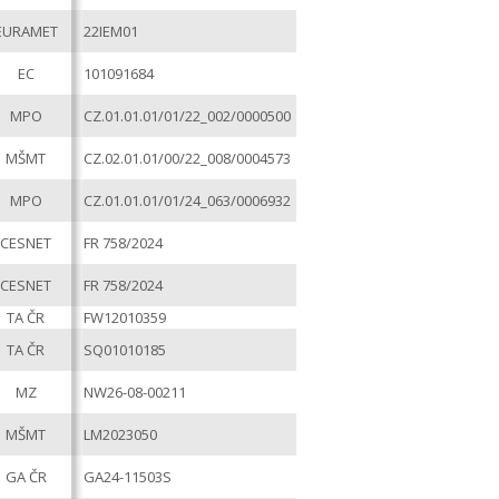
EURAMET
22IEM01
EC
101091684
MPO
CZ.01.01.01/01/22_002/0000500
MŠMT
CZ.02.01.01/00/22_008/0004573
MPO
CZ.01.01.01/01/24_063/0006932
CESNET
FR 758/2024
CESNET
FR 758/2024
TA ČR
FW12010359
TA ČR
SQ01010185
MZ
NW26-08-00211
MŠMT
LM2023050
GA ČR
GA24-11503S