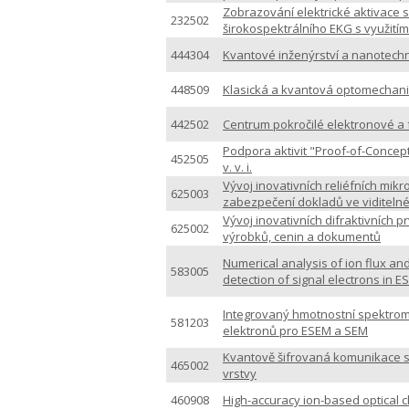
Zobrazování elektrické aktivace
232502
širokospektrálního EKG s využitím
444304
Kvantové inženýrství a nanotech
448509
Klasická a kvantová optomechanik
442502
Centrum pokročilé elektronové a 
Podpora aktivit "Proof-of-Concept
452505
v. v. i.
Vývoj inovativních reliéfních mikr
625003
zabezpečení dokladů ve viditelné
Vývoj inovativních difraktivních 
625002
výrobků, cenin a dokumentů
Numerical analysis of ion flux and
583005
detection of signal electrons in 
Integrovaný hmotnostní spektrom
581203
elektronů pro ESEM a SEM
Kvantově šifrovaná komunikace 
465002
vrstvy
460908
High-accuracy ion-based optical c