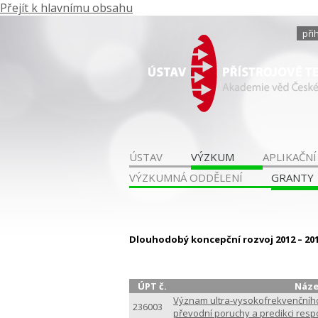
Přejít k hlavnímu obsahu
při
ÚSTAV
VÝZKUM
APLIKAČNÍ
VÝZKUMNÁ ODDĚLENÍ
GRANTY
Dlouhodobý koncepční rozvoj 2012 – 2017
ÚPT č.
Náze
Význam ultra-vysokofrekvenčního
236003
převodní poruchy a predikci resp