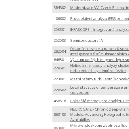
384302
Modernizace VVI Czech-BioImagi
106002
Prospektivní analýza iEEG pro pe
253301
INFASCOPE – Integrovaná analýza
252503
Semiconductors4All
Distanční terapie u pacientů se
282504
inteligence s fúzí multimodálních
848501
Výzkum umělých magnetických s
Nelineární metody analýzy složité
228501
turbulentních systémů ve fyzice
223001
Mezní režimy turbulentní konvekc
Local statistics of temperature an
228502
convection
458518
Pokročilé metody pro analýzu ul
NEUROGATE - Chronic Deep-Brain
860103
Models: Advancing Holographic E
Availability.
Mikro-endoskopie životnosti fluo
863001