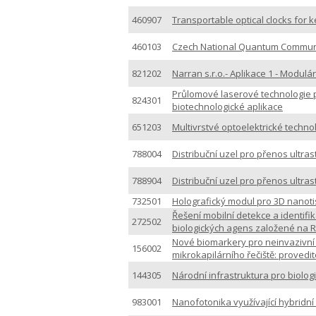
460907
Transportable optical clocks for
460103
Czech National Quantum Communic
821202
Narran s.r.o.- Aplikace 1 - Modulá
Průlomové laserové technologie 
824301
biotechnologické aplikace
651203
Multivrstvé optoelektrické techn
788004
Distribuční uzel pro přenos ultras
788904
Distribuční uzel pro přenos ultras
732501
Holografický modul pro 3D nanoti
Řešení mobilní detekce a identif
272502
biologických agens založené na 
Nové biomarkery pro neinvazivní i
156002
mikrokapilárního řečiště: provedit
144305
Národní infrastruktura pro biolo
983001
Nanofotonika využívající hybridní