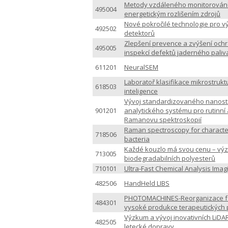
Metody vzdáleného monitorování ú
495004
energetickým rozlišením zdrojů
Nové pokročilé technologie pro v
492502
detektorů
Zlepšení prevence a zvýšení och
495005
inspekcí defektů jaderného paliv
611201
NeuralSEM
Laboratoř klasifikace mikrostrukt
618503
inteligence
Vývoj standardizovaného nanost
901201
analytického systému pro rutinní
Ramanovu spektroskopií
Raman spectroscopy for character
718506
bacteria
Každé kouzlo má svou cenu – vý
713005
biodegradabilních polyesterů
710101
Ultra-Fast Chemical Analysis Ima
482506
HandHeld LIBS
PHOTOMACHINES-Reorganizace fo
484301
vysoké produkce terapeutických 
Výzkum a vývoj inovativních LiDA
482505
letecké dopravy