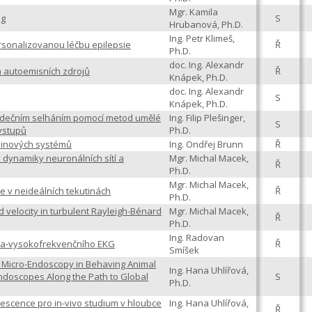
Mgr. Kamila
ng
S
Hrubanová, Ph.D.
Ing. Petr Klimeš,
rsonalizovanou léčbu epilepsie
Ř
Ph.D.
doc. Ing. Alexandr
 autoemisních zdrojů
Ř
Knápek, Ph.D.
doc. Ing. Alexandr
S
Knápek, Ph.D.
 srdečním selháním pomocí metod umělé
Ing. Filip Plešinger,
S
 vstupů
Ph.D.
pinových systémů
Ing. Ondřej Brunn
Ř
 dynamiky neuronálních sítí a
Mgr. Michal Macek,
Ř
Ph.D.
Mgr. Michal Macek,
e v neideálních tekutinách
Ř
Ph.D.
d velocity in turbulent Rayleigh-Bénard
Mgr. Michal Macek,
Ř
Ph.D.
Ing. Radovan
tra-vysokofrekvenčního EKG
Ř
Smíšek
 Micro-Endoscopy in Behaving Animal
Ing. Hana Uhlířová,
ndoscopes Along the Path to Global
S
Ph.D.
rescence pro in-vivo studium v hloubce
Ing. Hana Uhlířová,
Ř