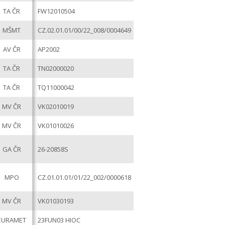
TA ČR
FW12010504
MŠMT
CZ.02.01.01/00/22_008/0004649
AV ČR
AP2002
TA ČR
TN02000020
TA ČR
TQ11000042
MV ČR
VK02010019
MV ČR
VK01010026
GA ČR
26-20858S
MPO
CZ.01.01.01/01/22_002/0000618
MV ČR
VK01030193
EURAMET
23FUN03 HIOC