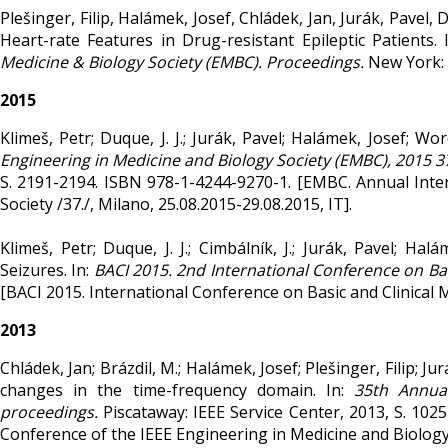
Plešinger, Filip, Halámek, Josef, Chládek, Jan, Jurák, Pavel, 
Heart-rate Features in Drug-resistant Epileptic Patients. 
Medicine & Biology Society (EMBC). Proceedings.
New York: 
2015
Klimeš, Petr; Duque, J. J.; Jurák, Pavel; Halámek, Josef; Wor
Engineering in Medicine and Biology Society (EMBC), 2015 3
S. 2191-2194. ISBN 978-1-4244-9270-1. [EMBC. Annual Inte
Society /37./, Milano, 25.08.2015-29.08.2015, IT].
Klimeš, Petr; Duque, J. J.; Cimbálník, J.; Jurák, Pavel; Ha
Seizures. In:
BACI 2015. 2nd International Conference on Bas
[BACI 2015. International Conference on Basic and Clinical M
2013
Chládek, Jan; Brázdil, M.; Halámek, Josef; Plešinger, Filip; Ju
changes in the time-frequency domain. In:
35th Annua
proceedings.
Piscataway: IEEE Service Center, 2013, S. 102
Conference of the IEEE Engineering in Medicine and Biology S