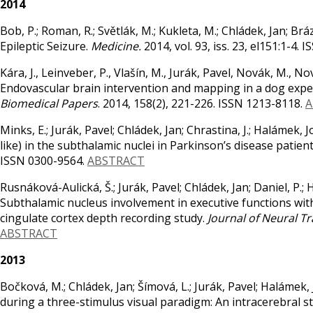
2014
Bob, P.; Roman, R.; Světlák, M.; Kukleta, M.; Chládek, Jan; Br
Epileptic Seizure.
Medicine.
2014, vol. 93, iss. 23, el151:1-4.
Kára, J., Leinveber, P., Vlašín, M., Jurák, Pavel, Novák, M., No
Endovascular brain intervention and mapping in a dog expe
Biomedical Papers
. 2014, 158(2), 221-226. ISSN 1213-8118.
A
Minks, E.; Jurák, Pavel; Chládek, Jan; Chrastina, J.; Halámek,
like) in the subthalamic nuclei in Parkinson’s disease patien
ISSN 0300-9564.
ABSTRACT
Rusnáková-Aulická, Š.; Jurák, Pavel; Chládek, Jan; Daniel, P.; H
Subthalamic nucleus involvement in executive functions with
cingulate cortex depth recording study.
Journal of Neural T
ABSTRACT
2013
Bočková, M.; Chládek, Jan; Šímová, L.; Jurák, Pavel; Halámek, 
during a three-stimulus visual paradigm: An intracerebral s