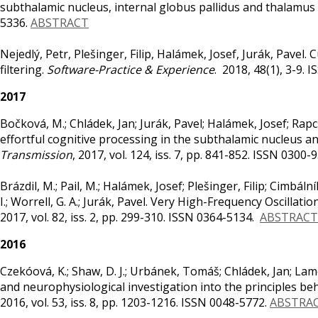
subthalamic nucleus, internal globus pallidus and thalamus 
5336.
ABSTRACT
Nejedlý, Petr, Plešinger, Filip, Halámek, Josef, Jurák, Pavel.
filtering.
Software-Practice & Experience
. 2018, 48(1), 3-9.
2017
Bočková, M.; Chládek, Jan; Jurák, Pavel; Halámek, Josef; Rapcsak
effortful cognitive processing in the subthalamic nucleus an
Transmission
, 2017, vol. 124, iss. 7, pp. 841-852. ISSN 0300
Brázdil, M.; Pail, M.; Halámek, Josef; Plešinger, Filip; Cimbálník
I.; Worrell, G. A.; Jurák, Pavel. Very High-Frequency Oscilla
2017, vol. 82, iss. 2, pp. 299-310. ISSN 0364-5134.
ABSTRACT
2016
Czekóová, K.; Shaw, D. J.; Urbánek, Tomáš; Chládek, Jan; Lam
and neurophysiological investigation into the principles behi
2016, vol. 53, iss. 8, pp. 1203-1216. ISSN 0048-5772.
ABSTRA