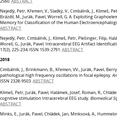
2560.
ABSTRACT
Nejedlý, Petr, Křemen, V., Sladký, V., Cimbálník, J., Klimeš, Pet
Brázdil, M., Jurák, Pavel, Worrell, G. A. Exploiting Graph
Memory for Classification of the Human Electroencephalo
ABSTRACT
Nejedlý, Petr, Cimbálník, J., Klimeš, Petr, Plešinger, Filip, Ha
Worell, G., Jurák, Pavel. Intracerebral EEG Artifact Identif
17(2), 225-234. ISSN 1539-2791.
ABSTRACT
2018
Cimbálník, J., Brinkmann, B., Křemen, VV., Jurák, Pavel, Berry,
pathological high frequency oscillations in focal epilepsy.
An
ISSN 2328-9503.
ABSTRACT
Klimeš, Petr, Jurák, Pavel, Halámek, Josef, Roman, R., Chláde
cognitive stimulation Intracerebral EEG study.
Biomedical Si
ABSTRACT
Minks, E., Jurák, Pavel, Chládek, Jan, Minksová, A., Hummelová