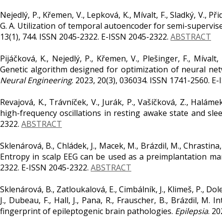
Nejedlý, P., Křemen, V., Lepková, K., Mívalt, F., Sladký, V., Přid
G. A. Utilization of temporal autoencoder for semi-supervise
13(1), 744. ISSN 2045-2322. E-ISSN 2045-2322.
ABSTRACT
Pijáčková, K., Nejedlý, P., Křemen, V., Plešinger, F., Mívalt, F
Genetic algorithm designed for optimization of neural net
Neural Engineering
. 2023, 20(3), 036034. ISSN 1741-2560. E
Revajová, K., Trávníček, V., Jurák, P., Vašíčková, Z., Halámek, 
high-frequency oscillations in resting awake state and sle
2322.
ABSTRACT
Sklenárová, B., Chládek, J., Macek, M., Brázdil, M., Chrastina, 
Entropy in scalp EEG can be used as a preimplantation mar
2322. E-ISSN 2045-2322.
ABSTRACT
Sklenárová, B., Zatloukalová, E., Cimbálník, J., Klimeš, P., Do
J., Dubeau, F., Hall, J., Pana, R., Frauscher, B., Brázdil, M. 
fingerprint of epileptogenic brain pathologies.
Epilepsia
. 2