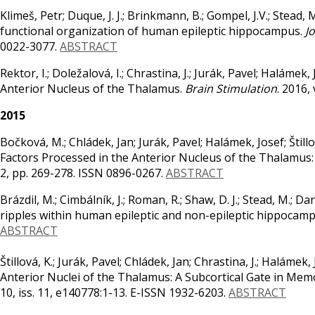
Klimeš, Petr; Duque, J. J.; Brinkmann, B.; Gompel, J.V.; Stead, M
functional organization of human epileptic hippocampus.
J
0022-3077.
ABSTRACT
Rektor, I.; Doležalová, I.; Chrastina, J.; Jurák, Pavel; Haláme
Anterior Nucleus of the Thalamus.
Brain Stimulation
. 2016,
2015
Bočková, M.; Chládek, Jan; Jurák, Pavel; Halámek, Josef; Štillo
Factors Processed in the Anterior Nucleus of the Thalamus:
2, pp. 269-278. ISSN 0896-0267.
ABSTRACT
Brázdil, M.; Cimbálník, J.; Roman, R.; Shaw, D. J.; Stead, M.; D
ripples within human epileptic and non-epileptic hippocam
ABSTRACT
Štillová, K.; Jurák, Pavel; Chládek, Jan; Chrastina, J.; Halámek
Anterior Nuclei of the Thalamus: A Subcortical Gate in Mem
10, iss. 11, e140778:1-13. E-ISSN 1932-6203.
ABSTRACT