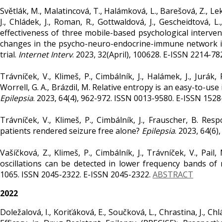
Světlák, M., Malatincová, T., Halámková, L., Barešová, Z., Le
J., Chládek, J., Roman, R., Gottwaldová, J., Gescheidtová, 
effectiveness of three mobile-based psychological interven
changes in the psycho-neuro-endocrine-immune network in 
trial.
Internet Interv
. 2023, 32(April), 100628. E-ISSN 2214-78
Trávníček, V., Klimeš, P., Cimbálník, J., Halámek, J., Jurák,
Worrell, G. A., Brázdil, M. Relative entropy is an easy-to-u
Epilepsia
. 2023, 64(4), 962-972. ISSN 0013-9580. E-ISSN 152
Trávníček, V., Klimeš, P., Cimbálník, J., Frauscher, B. R
patients rendered seizure free alone?
Epilepsia
. 2023, 64(6
Vašíčková, Z., Klimeš, P., Cimbálník, J., Trávníček, V., Pai
oscillations can be detected in lower frequency bands of
1065. ISSN 2045-2322. E-ISSN 2045-2322.
ABSTRACT
2022
Doležalová, I., Koriťáková, E., Součková, L., Chrastina, J., Ch