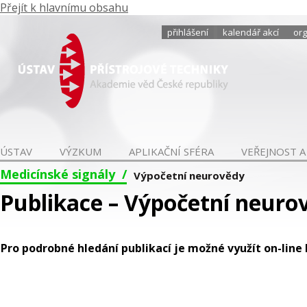
Přejít k hlavnímu obsahu
přihlášení
kalendář akcí
org
ÚSTAV
VÝZKUM
APLIKAČNÍ SFÉRA
VEŘEJNOST A
Medicínské signály
Výpočetní neurovědy
Publikace – Výpočetní neuro
Pro podrobné hledání publikací je možné využít on-line