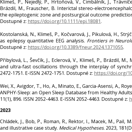
Klimeš, P., Nejedlý, P., Hrtoňová, V., Cimbálník, J., Trávníček
Brázdil, M., Frauscher, B. Interictal stereo-electroencepha
the epileptogenic zone and postsurgical outcome predictio
Dostupné z:
https://doi.org/10.1111/epi.18081
.
Kostolanská, N., Klimeš, P., Kočvarová, J., Pikulová, H., Str
as epilepsy quantitative EEG analysis.
Frontiers in Neurol
Dostupné z:
https://doi.org/10.3389/fneur.2024.1371055
.
Přibylová, L., Ševčík, J., Eclerová, V., Klimeš, P., Brázdil,
and ultra-fast oscillations through the interplay of synch
2472-1751. E-ISSN 2472-1751. Dostupné z:
https://doi.org/
Wei, X., Avigdor, T., Ho, A., Minato, E., Garcia-Asensi, A., Royer
ANPHY-Sleep: an Open Sleep Database from Healthy Adults
11(1), 896. ISSN 2052-4463. E-ISSN 2052-4463. Dostupné z:
h
2023
Chládek, J., Bob, P., Roman, R., Rektor, I., Macek, M., Pail, 
and illustrative case study.
Medical Hypotheses
. 2023, 181(