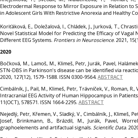
Electrodermal Response to Mirror Exposure in Relation to 
in Adolescent Girls With Restrictive Anorexia and Healthy Co
Koriťáková, E., Doležalová, I., Chládek, J., Jurková, T., Chrastin
Novel Statistical Model for Predicting the Efficacy of Vagal 
Different EEG Systems.
Frontiers in Neuroscience
. 2021, 15
2020
Bočková, M., Lamoš, M., Klimeš, Petr, Jurák, Pavel, Halámek
STN-DBS in Parkinson's disease can be identified via reacti
2020, 127(12), 1579-1588. ISSN 0300-9564.
ABSTRACT
Cimbálník, J., Pail, M., Klimeš, Petr, Trávníček, V., Roman, R
Intracranial EEG Activity of Human Hippocampus in Patients
11(OCT), 578571. ISSN 1664-2295.
ABSTRACT
Nejedlý, Petr, Křemen, V., Sladký, V., Cimbálník, J., Klimeš, Pet
Josef, Brinkmann, B., Brázdil, M., Jurák, Pavel, Worrel
graphoelements and artifactual signals.
Scientific Data
. 202