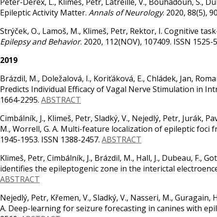
Peter-Derex, L., Klimeš, Petr, Latreille, V., Bouhadoun, S., Du
Epileptic Activity Matter.
Annals of Neurology
. 2020, 88(5), 
Strýček, O., Lamoš, M., Klimeš, Petr, Rektor, I. Cognitive tas
Epilepsy and Behavior
. 2020, 112(NOV), 107409. ISSN 1525-
2019
Brázdil, M., Doležalová, I., Koriťáková, E., Chládek, Jan, Romani
Predicts Individual Efficacy of Vagal Nerve Stimulation in Int
1664-2295.
ABSTRACT
Cimbálník, J., Klimeš, Petr, Sladký, V., Nejedlý, Petr, Jurák, Pa
M., Worrell, G. A. Multi-feature localization of epileptic foci 
1945-1953. ISSN 1388-2457.
ABSTRACT
Klimeš, Petr, Cimbálník, J., Brázdil, M., Hall, J., Dubeau, F., 
identifies the epileptogenic zone in the interictal electroe
ABSTRACT
Nejedlý, Petr, Křemen, V., Sladký, V., Nasseri, M., Guragain, H
A. Deep-learning for seizure forecasting in canines with epi