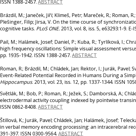
ISSN 1388-2457.
ABSTRACT
Brázdil, M.; Janeček, Jiří; Klimeš, Petr; Mareček, R.; Roman, R.;
Plešinger, Filip; Jirsa, V. On the time course of synchroniz
cognitive tasks.
PLoS ONE.
2013, vol. 8, iss. 5, e63293:1-9. 
Pail, M.; Halámek, Josef; Daniel, P.; Kuba, R.; Tyrlíková, I.; Chr
high frequency oscillations: Simple visual assessment vers
pp. 1935-1942. ISSN 1388-2457.
ABSTRACT
Roman, R.; Brázdil, M.; Chládek, Jan; Rektor, I.; Jurák, Pavel
Event-Related Potential Recorded in Humans During a Simp
Hippocampus
. 2013, vol. 23, iss. 12, pp. 1337-1344. ISSN 10
Světlák, M.; Bob, P.; Roman, R.; Ježek, S.; Damborská, A.; Chlá
electrodermal activity coupling indexed by pointwise transi
ISSN 0862-8408.
ABSTRACT
Štillová, K.; Jurák, Pavel; Chládek, Jan; Halámek, Josef; Teleck
in verbal memory encoding processing: an intracerebral rec
391-397. ISSN 0300-9564.
ABSTRACT