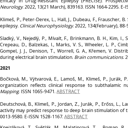
Efficacy in Drug-Resistant Epilepsy (PRECISE): Prospect
Neurology
. 2022, 13(21 March), 839163. ISSN 1664-2295. E-
Klimeš, P., Peter-Derex, L., Hall, J., Dubeau, F., Frauscher,
epilepsy.
Clinical Neurophysiology
. 2022, 134(February), 88
Sladký, V., Nejedlý, P., Mívalt, F., Brinkmann, B. H., Kim, I., 
Crepeau, D., Balzekas, I., Marks, V. S., Wheeler, L. P., Cimbál
Gompel, J. J., Denison, T., Worrell, G. A., Křemen, V. Dis
during electrical brain stimulation.
Brain communications
. 
2021
Bočková, M., Výtvarová, E., Lamoš, M., Klimeš, P., Jurák, P
organization reflects clinical response to subthalamic 
Mapping
. ISSN 1065-9471.
ABSTRACT
Deutschová, B., Klimeš, P., Jordan, Z., Jurák, P., Erőss, L., L
activity may predict response to deep brain stimulation of 
0013-9580. E-ISSN 1528-1167.
ABSTRACT
Knejzlíková, T., Světlák, M., Malatincová, T., Roman, R., 