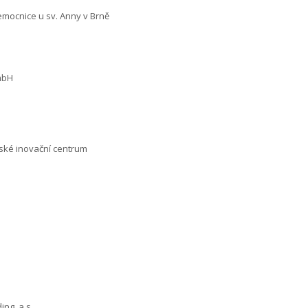
emocnice u sv. Anny v Brně
mbH
ské inovační centrum
ing, a.s.