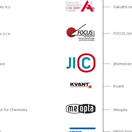
ts A.s.
Fakultní n
FOCUS G
 s.r.o.
ace
Jihomorav
Kvant
Meopta
ut for Chemistry
MESIT hold
o.