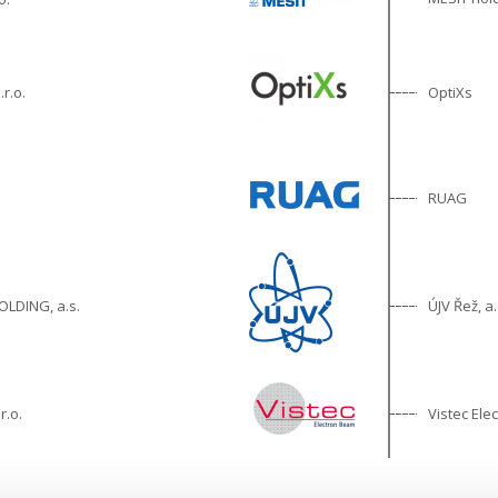
OptiXs
r.o.
RUAG
LDING, a.s.
ÚJV Řež, a.
r.o.
Vistec Ele