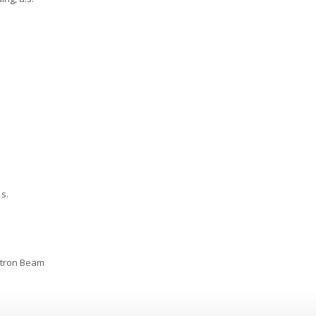
 s.
ctron Beam