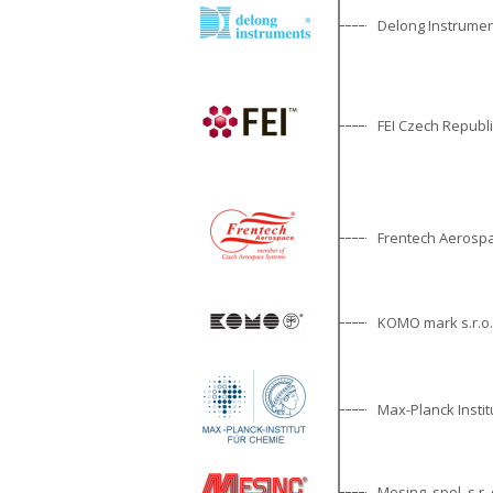
Delong Instrumen
FEI Czech Republic
Frentech Aerosp
KOMO mark s.r.o.
Max-Planck Instit
Mesing, spol. s r. 