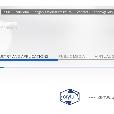
login
calendar
organizational structure
contact
photogallery
USTRY AND APPLICATIONS
PUBLIC MEDIA
VIRTUAL 
CRYTUR, spo